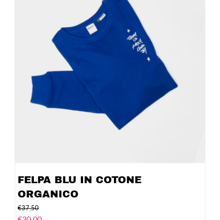
FELPA BLU IN COTONE
ORGANICO
€
37.50
€
30.00