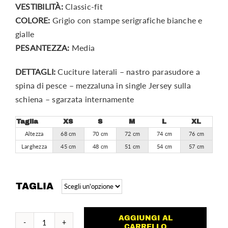
VESTIBILITÀ:
Classic-fit
COLORE:
Grigio con stampe serigrafiche bianche e
gialle
PESANTEZZA:
Media
DETTAGLI:
Cuciture laterali – nastro parasudore a
spina di pesce – mezzaluna in single Jersey sulla
schiena – sgarzata internamente
Taglia
XS
S
M
L
XL
Altezza
68 cm
70 cm
72 cm
74 cm
76 cm
Larghezza
45 cm
48 cm
51 cm
54 cm
57 cm
TAGLIA
AGGIUNGI AL
FELPA
CARRELLO