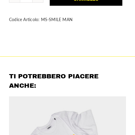
SMILE
GRIGIA
Codice Articolo:
MS-SMILE MAN
IN
COTONE
ORGANICO
quantità
TI POTREBBERO PIACERE
ANCHE: