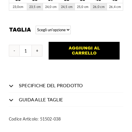
23,0cm
23,5 cm
24,0 cm
24,5 cm
25,0 cm
26,0 cm
26,4 cm
TAGLIA
AGGIUNGI AL
Fuji
CARRELLO
quantità
SPECIFICHE DEL PRODOTTO
GUIDA ALLE TAGLIE
Codice Articolo:
51502-038