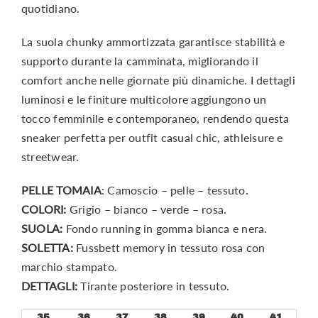
quotidiano.
La suola chunky ammortizzata garantisce stabilità e
supporto durante la camminata, migliorando il
comfort anche nelle giornate più dinamiche. I dettagli
luminosi e le finiture multicolore aggiungono un
tocco femminile e contemporaneo, rendendo questa
sneaker perfetta per outfit casual chic, athleisure e
streetwear.
PELLE TOMAIA
: Camoscio – pelle – tessuto.
COLORI:
Grigio – bianco – verde – rosa.
SUOLA:
Fondo running in gomma bianca e nera.
SOLETTA:
Fussbett memory in tessuto rosa con
marchio stampato.
DETTAGLI:
Tirante posteriore in tessuto.
35
36
37
38
39
40
41