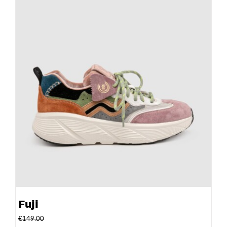
Fuji
€
149.00