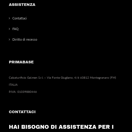
ASSISTENZA
Contattaci
FAQ
Diritto di recesso
PRIMABASE
Calzaturificio Gal.men S.r.l. – Via Fonte Giugliano, 4/6 63812 Montegranaro (FM)
ITALIA
P.IVA: 01039880446
CONTATTACI
HAI BISOGNO DI ASSISTENZA PER I