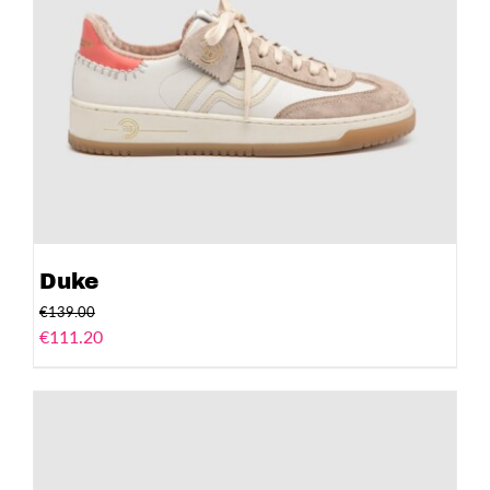
Duke
€
139.00
€
111.20