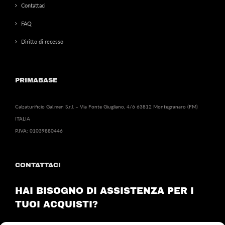
Contattaci
FAQ
Diritto di recesso
PRIMABASE
Calzaturificio Gal.men S.r.l. – Via Fonte Giugliano, 4/6 63812 Montegranaro (FM)
ITALIA
P.IVA: 01039880446
CONTATTACI
HAI BISOGNO DI ASSISTENZA PER I
TUOI ACQUISTI?