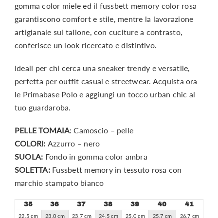
gomma color miele ed il fussbett memory color rosa
garantiscono comfort e stile, mentre la lavorazione
artigianale sul tallone, con cuciture a contrasto,
conferisce un look ricercato e distintivo.
Ideali per chi cerca una sneaker trendy e versatile,
perfetta per outfit casual e streetwear. Acquista ora
le Primabase Polo e aggiungi un tocco urban chic al
tuo guardaroba.
PELLE TOMAIA
: Camoscio – pelle
COLORI:
Azzurro – nero
SUOLA:
Fondo in gomma color ambra
SOLETTA:
Fussbett memory in tessuto rosa con
marchio stampato bianco
35
36
37
38
39
40
41
22,5 cm
23,0 cm
23,7 cm
24,5 cm
25,0 cm
25,7 cm
26,7 cm