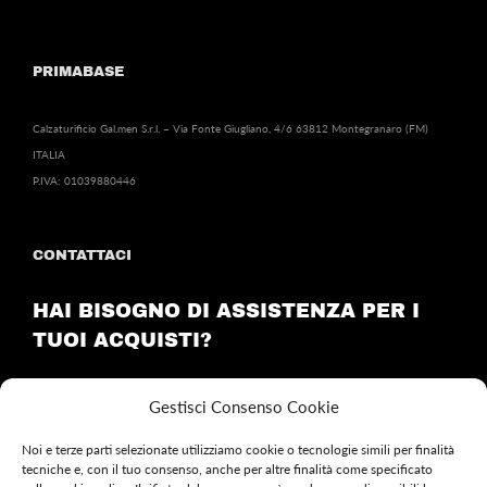
PRIMABASE
Calzaturificio Gal.men S.r.l. – Via Fonte Giugliano, 4/6 63812 Montegranaro (FM)
ITALIA
P.IVA: 01039880446
CONTATTACI
HAI BISOGNO DI ASSISTENZA PER I
TUOI ACQUISTI?
Invia una email a:
customercare@primabase.it
Gestisci Consenso Cookie
Noi e terze parti selezionate utilizziamo cookie o tecnologie simili per finalità
tecniche e, con il tuo consenso, anche per altre finalità come specificato