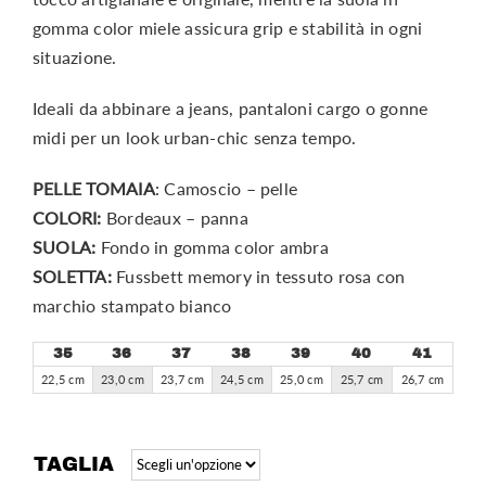
gomma color miele assicura grip e stabilità in ogni
situazione.
Ideali da abbinare a jeans, pantaloni cargo o gonne
midi per un look urban-chic senza tempo.
PELLE TOMAIA
: Camoscio – pelle
COLORI:
Bordeaux – panna
SUOLA:
Fondo in gomma color ambra
SOLETTA:
Fussbett memory in tessuto rosa con
marchio stampato bianco
35
36
37
38
39
40
41
22,5 cm
23,0 cm
23,7 cm
24,5 cm
25,0 cm
25,7 cm
26,7 cm
TAGLIA