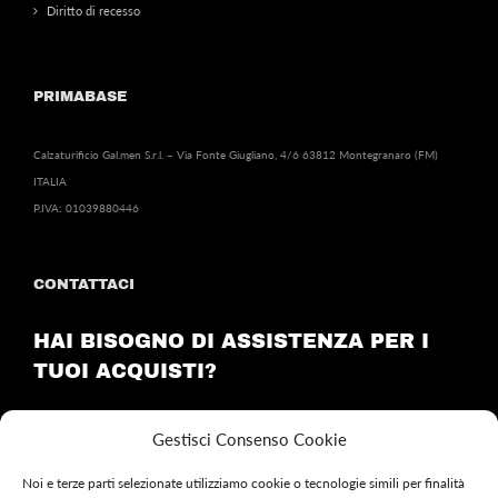
Diritto di recesso
PRIMABASE
Calzaturificio Gal.men S.r.l. – Via Fonte Giugliano, 4/6 63812 Montegranaro (FM)
ITALIA
P.IVA: 01039880446
CONTATTACI
HAI BISOGNO DI ASSISTENZA PER I
TUOI ACQUISTI?
Invia una email a:
customercare@primabase.it
Gestisci Consenso Cookie
Noi e terze parti selezionate utilizziamo cookie o tecnologie simili per finalità