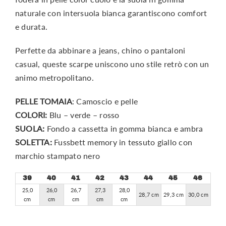
naturale con intersuola bianca garantiscono comfort
e durata.
Perfette da abbinare a jeans, chino o pantaloni
casual, queste scarpe uniscono uno stile retrò con un
animo metropolitano.
PELLE TOMAIA
: Camoscio e pelle
COLORI:
Blu – verde – rosso
SUOLA:
Fondo a cassetta in gomma bianca e ambra
SOLETTA:
Fussbett memory in tessuto giallo con
marchio stampato nero
39
40
41
42
43
44
45
46
25,0
26,0
26,7
27,3
28,0
28,7 cm
29,3 cm
30,0 cm
cm
cm
cm
cm
cm