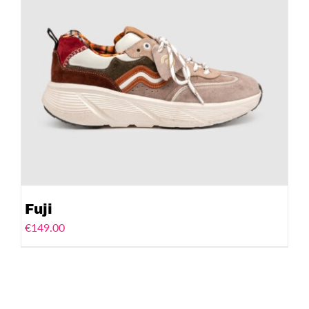
Fuji
€
149.00