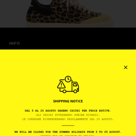
INFO
Termini e Condizioni
Privacy Policy
Cookie Policy
Info Societarie
Dichiarazione di Accessibilità
ASSISTENZA