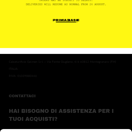
Contattaci
FAQ
Diritto di recesso
PRIMABASE
Calzaturificio Gal.men S.r.l. – Via Fonte Giugliano, 4/6 63812 Montegranaro (FM)
ITALIA
P.IVA: 01039880446
CONTATTACI
HAI BISOGNO DI ASSISTENZA PER I
TUOI ACQUISTI?