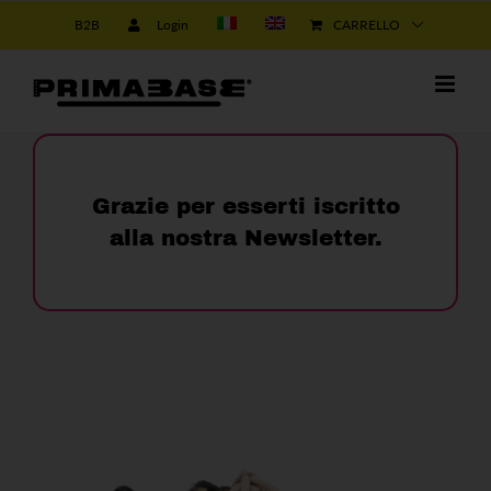
Salta
B2B
Login
CARRELLO
al
contenuto
Grazie per esserti iscritto
alla nostra Newsletter.