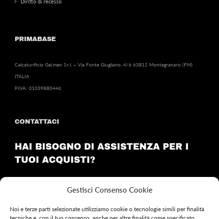
Diritto di recesso
PRIMABASE
Calzaturificio Gal.men S.r.l. – Via Fonte Giugliano, 4/6 63812 Montegranaro (FM)
ITALIA
P.IVA: 01039880446
CONTATTACI
HAI BISOGNO DI ASSISTENZA PER I
TUOI ACQUISTI?
Invia una email a:
customercare@primabase.it
Gestisci Consenso Cookie
Noi e terze parti selezionate utilizziamo cookie o tecnologie simili per finalità
tecniche e, con il tuo consenso, anche per altre finalità come specificato