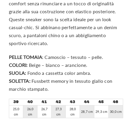
comfort senza rinunciare a un tocco di originalità
grazie alla sua costruzione con elastico posteriore.
Queste sneaker sono la scelta ideale per un look
casual-chic. Si abbinano perfettamente a un denim
scuro, a pantaloni chino o a un abbigliamento
sportivo ricercato.
PELLE TOMAIA
: Camoscio – tessuto – pelle.
COLORI:
Beige – bianco – arancione.
SUOLA:
Fondo a cassetta color ambra.
SOLETTA:
Fussbett memory in tessuto giallo con
marchio stampato.
39
40
41
42
43
44
45
46
25,0
26,0
26,7
27,3
28,0
28,7 cm
29,3 cm
30,0 cm
cm
cm
cm
cm
cm