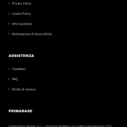
Privacy Policy
Cookie Policy
Info Societarie
Dichiarazione di Accessibilità
ASSISTENZA
Contattaci
FAQ
Diritto di recesso
PRIMABASE
Calzaturificio Gal.men S.r.l. – Via Fonte Giugliano, 4/6 63812 Montegranaro (FM)