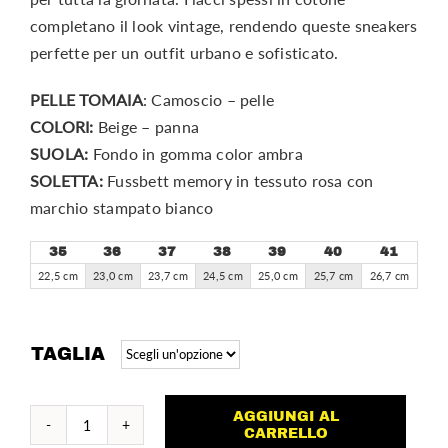
completano il look vintage, rendendo queste sneakers
perfette per un outfit urbano e sofisticato.
PELLE TOMAIA
: Camoscio – pelle
COLORI:
Beige – panna
SUOLA:
Fondo in gomma color ambra
SOLETTA:
Fussbett memory in tessuto rosa con
marchio stampato bianco
35
36
37
38
39
40
41
22,5 cm
23,0 cm
23,7 cm
24,5 cm
25,0 cm
25,7 cm
26,7 cm
TAGLIA
AGGIUNGI AL
Polo
CARRELLO